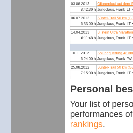
03.08.2013
Ottonenlauf auf dem S
8:42:36 h
Jungclaus, Frank
LT 
06.07.2013
Süntel-Trail 50 km (G
6:33:00 h
Jungclaus, Frank
LT 
14.04.2013
Bilstein Ultra Marath
6:11:48 h
Jungclaus, Frank
LT 
10.11.2012
Sollingquerung 48 k
6:24:00 h
Jungclaus, Frank
*W
25.08.2012
Süntel-Trail 50 km (G
7:15:00 h
Jungclaus, Frank
LT 
Personal bes
Your list of per
performances of
rankings
.