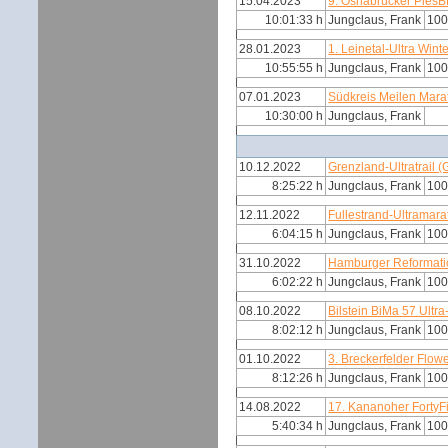
15.04.2023
9. Osnabrücker PiesB
10:01:33 h
Jungclaus, Frank
100
28.01.2023
1. Leinetal-Ultra Wint
10:55:55 h
Jungclaus, Frank
100
07.01.2023
Südkreis Meilen Mar
10:30:00 h
Jungclaus, Frank
10.12.2022
Grenzland-Ultratrail 
8:25:22 h
Jungclaus, Frank
100
12.11.2022
Fullestrand-Ultramar
6:04:15 h
Jungclaus, Frank
100
31.10.2022
Hamburger Reformati
6:02:22 h
Jungclaus, Frank
100
08.10.2022
Bilstein BiMa 57 Ultra
8:02:12 h
Jungclaus, Frank
100
01.10.2022
3. Breckerfelder Flow
8:12:26 h
Jungclaus, Frank
100
14.08.2022
17. Kananoher FortyF
5:40:34 h
Jungclaus, Frank
100