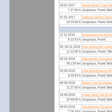
29.01.2017
Heide Winter Trail Ul
7:17:00 h
Jungclaus, Frank
Wal
07.01.2017
Südkreis Meilen Mar
10:19:00 h
Jungclaus, Frank
Wal
12.11.2016
Sollingquerung 48 k
6:13:53 h
Jungclaus, Frank
05.-06.11.2016
Kein idyllischer Land
11:12:00 h
Jungclaus, Frank
*W
08.10.2016
Otterndorfer Gezeiten
58.130 km
Jungclaus, Frank
Wal
03.09.2016
Ultra Bremerhaven-B
8:29:53 h
Jungclaus, Frank
Wal
06.08.2016
Süntel-Trail 50 Meile
11:27:00 h
Jungclaus, Frank
Wal
18.06.2016
Heide Ultra Trail 80 
10:49:00 h
Jungclaus, Frank
Wal
09.04.2016
Osnabrücker Piesberg
7:26:39 h
Jungclaus, Frank
Wal