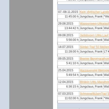
07.-08.11.2015
Kein idyllischer Land
11:45:00 h
Jungclaus, Frank
*W
29.08.2015
Wappenweg-Ultralauf
13:44:42 h
Jungclaus, Frank
Wal
09.08.2015
Jadebusen Ultra Lauf
5:56:00 h
Jungclaus, Frank
Wal
18.07.2015
Süntel-Trail 50 Meile
11:28:00 h
Jungclaus, Frank
LT 
09.05.2015
Bremer Bergmaratho
5:41:10 h
Jungclaus, Frank
Wal
25.04.2015
Harzquerung Wernig
5:49:54 h
Jungclaus, Frank
Wal
12.04.2015
Bilstein Ultra Marath
6:36:15 h
Jungclaus, Frank
Wal
07.03.2015
SchneewittchenTrail 
11:02:00 h
Jungclaus, Frank
*W