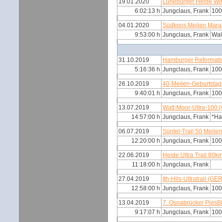
19.01.2020
Lüneburger Heide Win
6:02:13 h
Jungclaus, Frank
100
04.01.2020
Südkreis Meilen Mar
9:53:00 h
Jungclaus, Frank
Wal
31.10.2019
Hamburger Reformati
5:16:36 h
Jungclaus, Frank
100
26.10.2019
40-Meilen-Geburtstag
9:40:01 h
Jungclaus, Frank
100
13.07.2019
Watt-Moor-Ultra-100 
14:57:00 h
Jungclaus, Frank
*H
06.07.2019
Süntel-Trail 50 Meile
12:20:00 h
Jungclaus, Frank
100
22.06.2019
Heide Ultra Trail 80k
11:18:00 h
Jungclaus, Frank
27.04.2019
Ith-Hils-Ultratrail (GE
12:58:00 h
Jungclaus, Frank
100
13.04.2019
7. Osnabrücker PiesB
9:17:07 h
Jungclaus, Frank
100