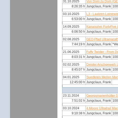
31.10.2025
Von Dom zu Dom (GE
8:26:35 h
Jungclaus, Frank
100
03.10.2025
L3 - Laatzen-Leinewi
6:53:00 h
Jungclaus, Frank
100
14.09.2025
Kananoher FortyFive
6:06:50 h
Jungclaus, Frank
100
02.08.2025
GEO-Pfad Ultramarat
7:44:19 h
Jungclaus, Frank
*W
21.06.2025
Fuffy Twister - From 
8:03:31 h
Jungclaus, Frank
100
02.02.2025
Deister Arschgeweih 
8:45:07 h
Jungclaus, Frank
100
04.01.2025
Suedkreis Meilen Ma
12:45:00 h
Jungclaus, Frank
23.11.2024
Georgsmarienhütter 0 
7:51:02 h
Jungclaus, Frank
100
03.10.2024
4 Moore Ultratrail Ma
9:10:38 h
Jungclaus, Frank
100