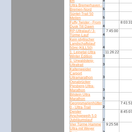
5
km
Ultra Bremerhaven -
5
Bremen-Nord
Süntel-Trail 50
5
Meilen
Fuffy Twister - From
8:03:3
4
Dusk Till Dawn
RP-Ultralauf / 3-
7:45:00
4
Türme-Lauf
Kein idyllischer
Landschaftslauf
4
50mi (KILL50)
1. Leinetal-Ultra
11:26:22
3
Winter Edition
1. Urwaldsteig-
3
Ultratrail
Kaltenweider
Carport
3
Ultramarathon
Osnabrücker
Piesberg-Ultra-
3
Marathon
Bilstein Ultra
3
Marathon
Georgsmarienhütter
7:41:5
2
0 - Ultra-Trail
Deister
8:45:0
Arschgeweih 5.0
2
Jubiläumslauf
Vier Türme Hamme
9:25:58
Ultra mit Weyer
2