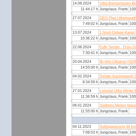
14.09.2024
Ultra Bremerhaven-B
11:44:17 h
Jungclaus, Frank
100
27.07.2024
GEO-Pfad Ultramarat
7:49:02 h
Jungclaus, Frank
100
13.07.2024
1.Nord-Ostsee-Kanal 
10:36:22 h
Jungclaus, Frank
100
22.06.2024
Fuffy Twister - From 
7:30:41 h
Jungclaus, Frank
100
20.04.2024
Ith-Hils-Ultratrail (GE
14:55:00 h
Jungclaus, Frank
100
04.02.2024
Deister Arschgeweih 
8:34:59 h
Jungclaus, Frank
100
27.01.2024
Leinetal-Ultra Winter 
11:36:59 h
Jungclaus, Frank
100
06.01.2024
Südkreis Meilen Mar
11:55:00 h
Jungclaus, Frank
04.11.2023
Sollingquerung 48 k
7:08:53 h
Jungclaus, Frank
100