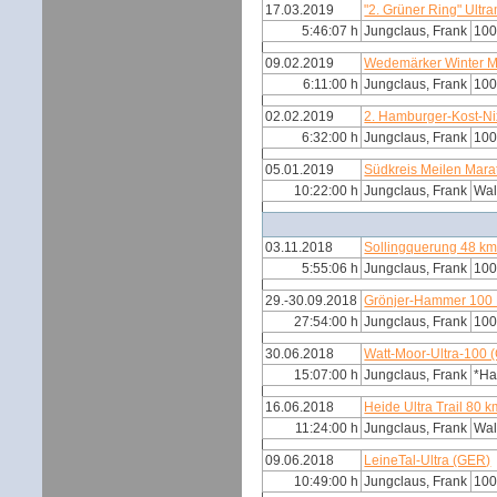
17.03.2019
"2. Grüner Ring" Ultra
5:46:07 h
Jungclaus, Frank
100
09.02.2019
Wedemärker Winter 
6:11:00 h
Jungclaus, Frank
100
02.02.2019
2. Hamburger-Kost-Ni
6:32:00 h
Jungclaus, Frank
100
05.01.2019
Südkreis Meilen Mar
10:22:00 h
Jungclaus, Frank
Wal
03.11.2018
Sollingquerung 48 k
5:55:06 h
Jungclaus, Frank
100
29.-30.09.2018
Grönjer-Hammer 100 
27:54:00 h
Jungclaus, Frank
100
30.06.2018
Watt-Moor-Ultra-100 
15:07:00 h
Jungclaus, Frank
*H
16.06.2018
Heide Ultra Trail 80 
11:24:00 h
Jungclaus, Frank
Wal
09.06.2018
LeineTal-Ultra (GER)
10:49:00 h
Jungclaus, Frank
100