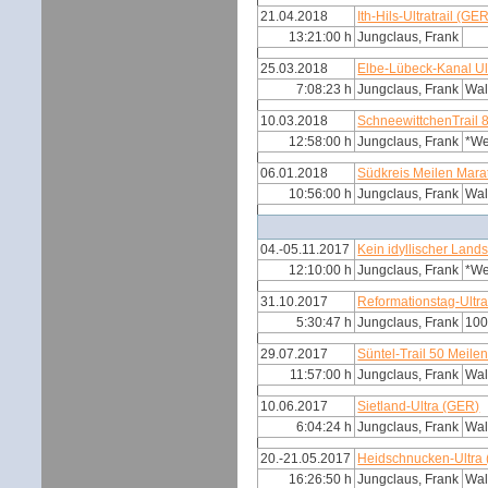
21.04.2018
Ith-Hils-Ultratrail (GE
13:21:00 h
Jungclaus, Frank
25.03.2018
Elbe-Lübeck-Kanal Ul
7:08:23 h
Jungclaus, Frank
Wal
10.03.2018
SchneewittchenTrail 
12:58:00 h
Jungclaus, Frank
*W
06.01.2018
Südkreis Meilen Mar
10:56:00 h
Jungclaus, Frank
Wal
04.-05.11.2017
Kein idyllischer Land
12:10:00 h
Jungclaus, Frank
*W
31.10.2017
Reformationstag-Ultr
5:30:47 h
Jungclaus, Frank
100
29.07.2017
Süntel-Trail 50 Meile
11:57:00 h
Jungclaus, Frank
Wal
10.06.2017
Sietland-Ultra (GER)
6:04:24 h
Jungclaus, Frank
Wal
20.-21.05.2017
Heidschnucken-Ultra
16:26:50 h
Jungclaus, Frank
Wal