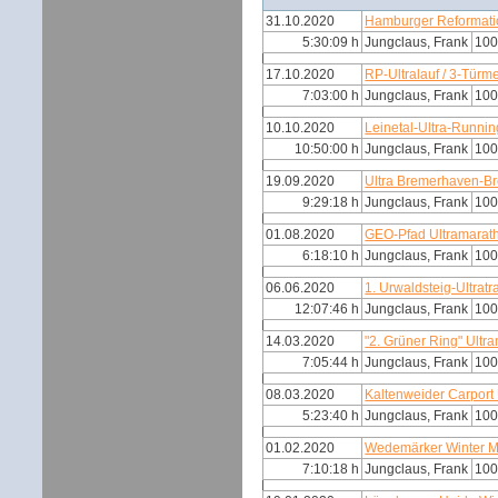
31.10.2020
Hamburger Reformati
5:30:09 h
Jungclaus, Frank
100
17.10.2020
RP-Ultralauf / 3-Türm
7:03:00 h
Jungclaus, Frank
100
10.10.2020
Leinetal-Ultra-Runni
10:50:00 h
Jungclaus, Frank
100
19.09.2020
Ultra Bremerhaven-B
9:29:18 h
Jungclaus, Frank
100
01.08.2020
GEO-Pfad Ultramarat
6:18:10 h
Jungclaus, Frank
100
06.06.2020
1. Urwaldsteig-Ultratr
12:07:46 h
Jungclaus, Frank
100
14.03.2020
"2. Grüner Ring" Ultra
7:05:44 h
Jungclaus, Frank
100
08.03.2020
Kaltenweider Carport
5:23:40 h
Jungclaus, Frank
100
01.02.2020
Wedemärker Winter 
7:10:18 h
Jungclaus, Frank
100