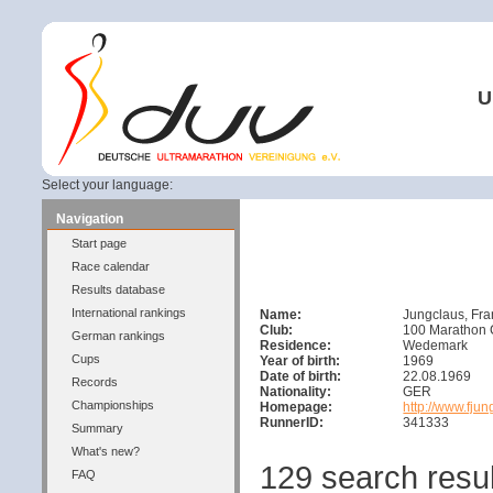
U
Select your language:
Navigation
Start page
Race calendar
Results database
International rankings
Name:
Jungclaus, Fra
Club:
100 Marathon
German rankings
Residence:
Wedemark
Cups
Year of birth:
1969
Date of birth:
22.08.1969
Records
Nationality:
GER
Championships
Homepage:
http://www.fju
RunnerID:
341333
Summary
What's new?
129 search resu
FAQ