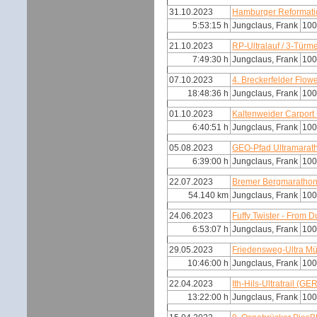
31.10.2023
Hamburger Reformati
5:53:15 h
Jungclaus, Frank
100
21.10.2023
RP-Ultralauf / 3-Türm
7:49:30 h
Jungclaus, Frank
100
07.10.2023
4. Breckerfelder Flo
18:48:36 h
Jungclaus, Frank
100
01.10.2023
Kaltenweider Carport
6:40:51 h
Jungclaus, Frank
100
05.08.2023
GEO-Pfad Ultramarat
6:39:00 h
Jungclaus, Frank
100
22.07.2023
Bremer Bergmaratho
54.140 km
Jungclaus, Frank
100
24.06.2023
Fuffy Twister - From 
6:53:07 h
Jungclaus, Frank
100
29.05.2023
Friedensweg-Ultra M
10:46:00 h
Jungclaus, Frank
100
22.04.2023
Ith-Hils-Ultratrail (GE
13:22:00 h
Jungclaus, Frank
100