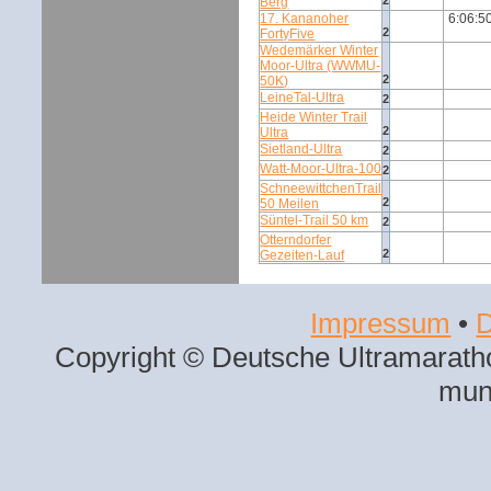
Berg
17. Kananoher
6:06:5
2
FortyFive
Wedemärker Winter
Moor-Ultra (WWMU-
2
50K)
LeineTal-Ultra
2
Heide Winter Trail
2
Ultra
Sietland-Ultra
2
Watt-Moor-Ultra-100
2
SchneewittchenTrail
2
50 Meilen
Süntel-Trail 50 km
2
Otterndorfer
2
Gezeiten-Lauf
Impressum
•
D
Copyright © Deutsche Ultramaratho
mun