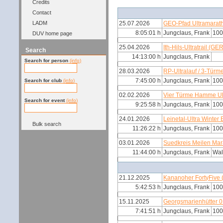
Credits
Contact
LADM
25.07.2026
GEO-Pfad Ultramarat
8:05:01 h
Jungclaus, Frank
100
DUV home page
25.04.2026
Ith-Hils-Ultratrail (GE
Search
14:13:00 h
Jungclaus, Frank
Search for person
(info)
28.03.2026
RP-Ultralauf / 3-Türm
7:45:00 h
Jungclaus, Frank
100
Search for club
(info)
02.02.2026
Vier Türme Hamme Ul
Search for event
(info)
9:25:58 h
Jungclaus, Frank
100
24.01.2026
Leinetal-Ultra Winter 
Bulk search
11:26:22 h
Jungclaus, Frank
100
03.01.2026
Suedkreis Meilen Ma
11:44:00 h
Jungclaus, Frank
Wal
21.12.2025
Kananoher FortyFive
5:42:53 h
Jungclaus, Frank
100
15.11.2025
Georgsmarienhütter 0 
7:41:51 h
Jungclaus, Frank
100