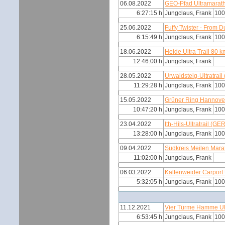
06.08.2022
GEO-Pfad Ultramarat
6:27:15 h
Jungclaus, Frank
100
25.06.2022
Fuffy Twister - From 
6:15:49 h
Jungclaus, Frank
100
18.06.2022
Heide Ultra Trail 80 
12:46:00 h
Jungclaus, Frank
28.05.2022
Urwaldsteig-Ultratrail
11:29:28 h
Jungclaus, Frank
100
15.05.2022
Grüner Ring Hannove
10:47:20 h
Jungclaus, Frank
100
23.04.2022
Ith-Hils-Ultratrail (GE
13:28:00 h
Jungclaus, Frank
100
09.04.2022
Südkreis Meilen Mar
11:02:00 h
Jungclaus, Frank
06.03.2022
Kaltenweider Carport
5:32:05 h
Jungclaus, Frank
100
11.12.2021
Vier Türme Hamme Ul
6:53:45 h
Jungclaus, Frank
100