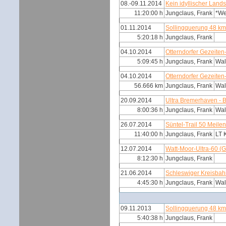
08.-09.11.2014
Kein idyllischer Land
11:20:00 h
Jungclaus, Frank
*W
01.11.2014
Sollingquerung 48 k
5:20:18 h
Jungclaus, Frank
04.10.2014
Otterndorfer Gezeiten
5:09:45 h
Jungclaus, Frank
Wal
04.10.2014
Otterndorfer Gezeiten
56.666 km
Jungclaus, Frank
Wal
20.09.2014
Ultra Bremerhaven -
8:00:36 h
Jungclaus, Frank
Wal
26.07.2014
Süntel-Trail 50 Meile
11:40:00 h
Jungclaus, Frank
LT 
12.07.2014
Watt-Moor-Ultra-60 (
8:12:30 h
Jungclaus, Frank
21.06.2014
Schleswiger Kreisba
4:45:30 h
Jungclaus, Frank
Wal
09.11.2013
Sollingquerung 48 k
5:40:38 h
Jungclaus, Frank