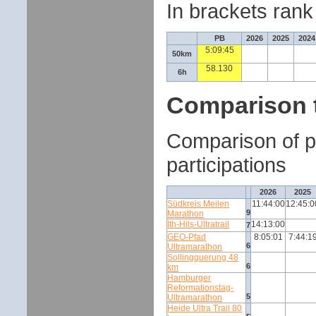
In brackets rank 
PB
2026
2025
2024
5:09:45
50km
58.130
6h
Comparison 
Comparison of p
participations
2026
2025
Südkreis Meilen
11:44:00
12:45:0
9
Marathon
Ith-Hils-Ultratrail
14:13:00
7
GEO-Pfad
8:05:01
7:44:1
6
Ultramarathon
Sollingquerung 48
6
km
Hamburger
Reformationstag-
5
Ultramarathon
Heide Ultra Trail 80