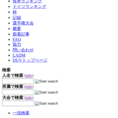
世界ランキング
ドイツランキング
杯
記録
選手権大会
概要
新着記事
FAQ
協力
問い合わせ
LADM
DUVトップページ
検索
人名で検索
(info)
所属で検索
(info)
大会で検索
(info)
一括検索