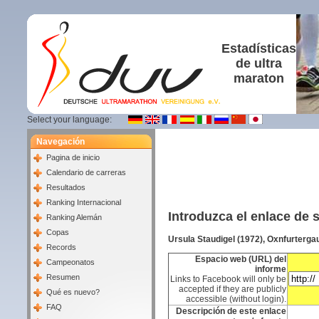
Estadísticas
de ultra
maraton
Select your language:
Navegación
Pagina de inicio
Calendario de carreras
Resultados
Ranking Internacional
Introduzca el enlace de 
Ranking Alemán
Copas
Ursula Staudigel (1972), Oxnfurterg
Records
Espacio web (URL) del
Campeonatos
informe
Resumen
Links to Facebook will only be
accepted if they are publicly
Qué es nuevo?
accessible (without login).
FAQ
Descripción de este enlace