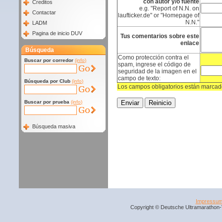
con autor y/o fuente
Creditos
e.g. "Report of N.N. on
Contactar
laufticker.de" or "Homepage of
N.N."
LADM
Pagina de inicio DUV
Tus comentarios sobre este
enlace
Búsqueda
Como protección contra el
Buscar por corredor
(info)
spam, ingrese el código de
seguridad de la imagen en el
campo de texto:
Búsqueda por Club
(info)
Los campos obligatorios están marcado
Buscar por prueba
(info)
Búsqueda masiva
Impressu
Copyright © Deutsche Ultramarathon-