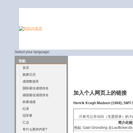
Select your language:
导航
首页
跑赛日历
成绩数据库
国际最佳成绩排名
加入个人网页上的链接
德国最佳成绩排名
杯赛成绩
Henrik Kragh Madsen (1968), SMT-
纪录
冠军赛
只有可公开访问（无需登录）的 Fac
简介此链
汇总
例如: Gabi Gründling 在Laufticker
有什么新的内容?