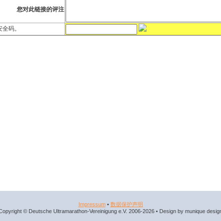
您对此链接的评注
安全码。
Impressum
•
数据​保护​声明
Copyright © Deutsche Ultramarathon-Vereinigung e.V. 2006-2026 • Design by munique desig