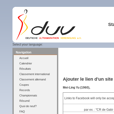
St
Select your language:
Navigation
Accueil
Calendrier
Résultats
Classement international
Ajouter le lien d'un sit
Classement allemand
Coupes
Mei-Ling Yu (1960),
Records
Championnats
Links to Facebook will only be accep
Résumé
Quoi de neuf?
par ex. : "CR de Gabi 
FAQ