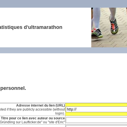
atistiques d'ultramarathon
e personnel.
Adresse internet du lien (URL)
ted if they are publicly accessible (without
login).
Titre pour ce lien avec auteur ou source
Gründling sur Laufticker.de" ou "site d'Eric"