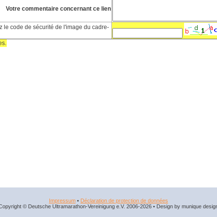
Votre commentaire concernant ce lien
 le code de sécurité de l'image du cadre-
es.
Impressum
•
Déclaration de protection de données
Copyright © Deutsche Ultramarathon-Vereinigung e.V. 2006-2026 • Design by munique desig