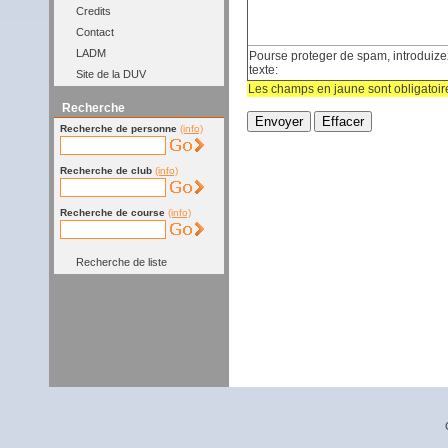
Credits
Contact
LADM
Pourse proteger de spam, introduizez
texte:
Site de la DUV
Les champs en jaune sont obligatoir
Recherche
Recherche de personne
(info)
Recherche de club
(info)
Recherche de course
(info)
Recherche de liste