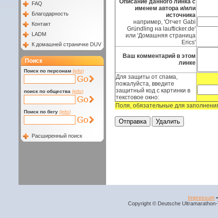
Описание данного линка с
FAQ
именем автора и/или
Благодарность
источника
например, 'Отчет Gabi
Контакт
Gründling на laufticker.de'
LADM
или 'Домашняя страница
Erics'
К домашней страничке DUV
Ваш комментарий в этом
Поиск
линке
Поиск по персонам
(info)
Для защиты от спама,
пожалуйста, введите
защитный код с картинки в
поиск по общества
(info)
текстовое окно:
Поля, обязательные для заполнени
Поиск по бегу
(info)
Расширенный поиск
Impressum
Copyright © Deutsche Ultramarathon-