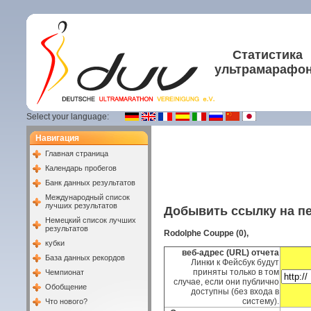
Статистика
ультрамарафо
Select your language:
Навигация
Главная страница
Календарь пробегов
Банк данных результатов
Международный список
лучших результатов
Добывить ссылку на п
Немецкий список лучших
результатов
Rodolphe Couppe (0),
кубки
веб-адрес (URL) отчета
База данных рекордов
Линки к Фейсбук будут
приняты только в том
Чемпионат
случае, если они публично
Обобщение
доступны (без входа в
систему).
Что нового?