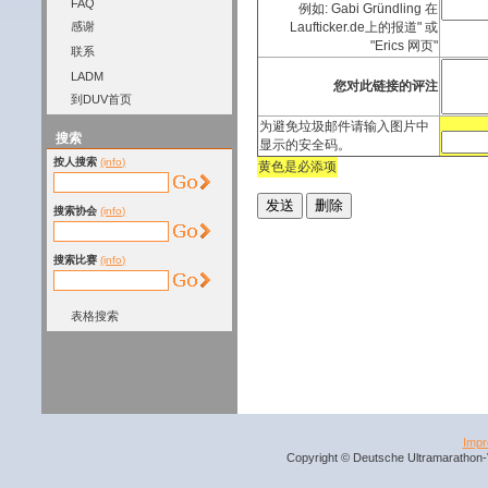
FAQ
例如: Gabi Gründling 在
感谢
Laufticker.de上的报道" 或
"Erics 网页"
联系
LADM
您对此链接的评注
到DUV首页
为避免垃圾邮件请输入图片中
搜索
显示的安全码。
按人搜索
(info)
黄色是必添项
搜索协会
(info)
搜索比赛
(info)
表格搜索
Imp
Copyright © Deutsche Ultramarathon-