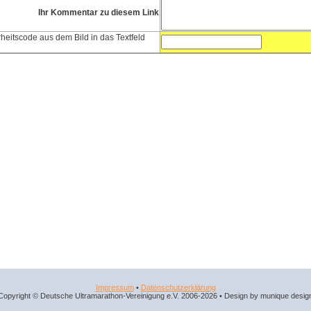
Ihr Kommentar zu diesem Link
heitscode aus dem Bild in das Textfeld
Impressum
•
Datenschutzerklärung
Copyright © Deutsche Ultramarathon-Vereinigung e.V. 2006-2026 • Design by munique desig