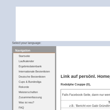
Select your language:
Navigation
Startseite
Laufkalender
Ergebnisdatenbank
Internationale Bestenlisten
Link auf persönl. Hom
Deutsche Bestenlisten
Cups & Bundesliga
Rodolphe Couppe (0),
Rekorde
Meisterschaften
Falls Facebook-Seite, dann nur wen
Zusammenfassung
T
Was ist neu?
z.B.: 'Bericht von Gabi Gründli
FAQ