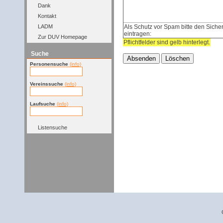
Dank
Kontakt
Als Schutz vor Spam bitte den Sicher
LADM
eintragen:
Zur DUV Homepage
Pflichtfelder sind gelb hinterlegt.
Suche
Personensuche
(info)
Vereinssuche
(info)
Laufsuche
(info)
Listensuche