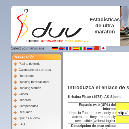
Estadísticas
de ultra
maraton
Select your language:
Navegación
Pagina de inicio
Calendario de carreras
Resultados
Ranking Internacional
Introduzca el enlace de 
Ranking Alemán
Copas
Kristina Fister (1978), AK Sljeme
Records
Espacio web (URL) del
Campeonatos
informe
Resumen
Links to Facebook will only be
accepted if they are publicly
Qué es nuevo?
accessible (without login).
FAQ
Descripción de este enlace