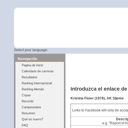
Select your language:
Navegación
Pagina de inicio
Calendario de carreras
Resultados
Ranking Internacional
Introduzca el enlace de
Ranking Alemán
Copas
Kristina Fister (1978), AK Sljeme
Records
Campeonatos
Links to Facebook will only be accep
Resumen
Descrip
Qué es nuevo?
e.g. "Report of 
FAQ