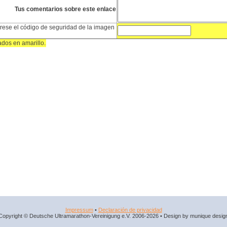
Tus comentarios sobre este enlace
rese el código de seguridad de la imagen
dos en amarillo.
Impressum
•
Declaración de privacidad
Copyright © Deutsche Ultramarathon-Vereinigung e.V. 2006-2026 • Design by munique desig