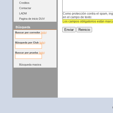
Creditos
Contactar
Como protección contra el spam, ing
LADM
en el campo de texto:
Pagina de inicio DUV
Los campos obligatorios están marca
Búsqueda
Buscar por corredor
(info)
Búsqueda por Club
(info)
Buscar por prueba
(info)
Búsqueda masiva