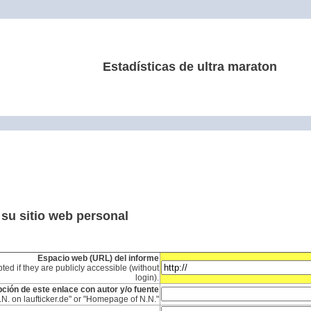
Estadísticas de ultra maraton
 su sitio web personal
Espacio web (URL) del informe
ted if they are publicly accessible (without
login).
ción de este enlace con autor y/o fuente
N.N. on laufticker.de" or "Homepage of N.N."