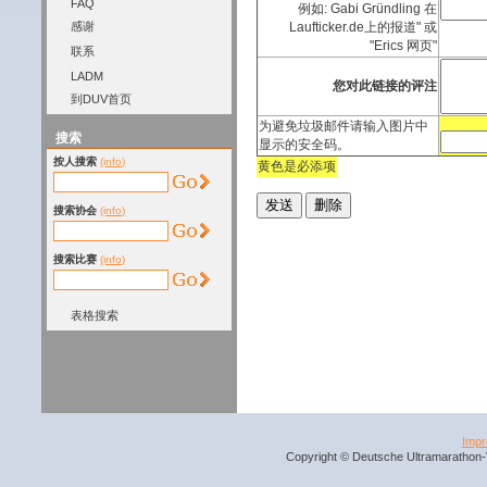
FAQ
例如: Gabi Gründling 在
感谢
Laufticker.de上的报道" 或
"Erics 网页"
联系
LADM
您对此链接的评注
到DUV首页
为避免垃圾邮件请输入图片中
搜索
显示的安全码。
按人搜索
(info)
黄色是必添项
搜索协会
(info)
搜索比赛
(info)
表格搜索
Imp
Copyright © Deutsche Ultramarathon-