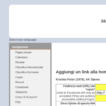
St
Select your language:
navigazione
Pagina iniziale
Calendario
Risultati
Classifica internazionale
Aggiungi un link alla h
Classifica Germania
Coppe
Kristina Fister (1978), AK Sljeme
Record
l'indirizzo web (URL) del
Campionati
'report'
Statistiche
Links to Facebook will only be
accepted if they are publicly
Cosa c'è di nuovo?
accessible (without login).
FAQ
Descrizione di questo link