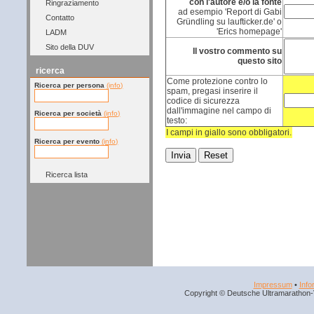
con l'autore e/o la fonte
Ringraziamento
ad esempio 'Report di Gabi
Contatto
Gründling su laufticker.de' o
'Erics homepage'
LADM
Sito della DUV
Il vostro commento su
questo sito
ricerca
Come protezione contro lo
Ricerca per persona
(info)
spam, pregasi inserire il
codice di sicurezza
dall'immagine nel campo di
Ricerca per società
(info)
testo:
I campi in giallo sono obbligatori.
Ricerca per evento
(info)
Ricerca lista
Impressum
•
Info
Copyright © Deutsche Ultramarathon-