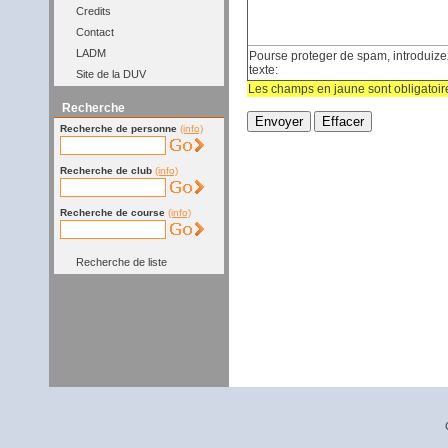
Credits
Contact
LADM
Pourse proteger de spam, introduizez
texte:
Site de la DUV
Les champs en jaune sont obligatoir
Recherche
Recherche de personne
(info)
Recherche de club
(info)
Recherche de course
(info)
Recherche de liste