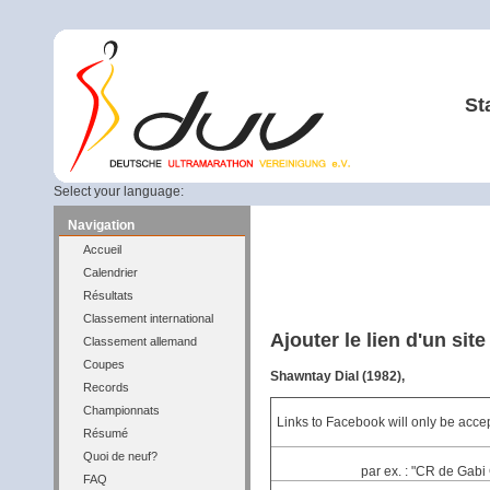
St
Select your language:
Navigation
Accueil
Calendrier
Résultats
Classement international
Ajouter le lien d'un sit
Classement allemand
Coupes
Shawntay Dial (1982),
Records
Championnats
Links to Facebook will only be accep
Résumé
Quoi de neuf?
par ex. : "CR de Gabi 
FAQ