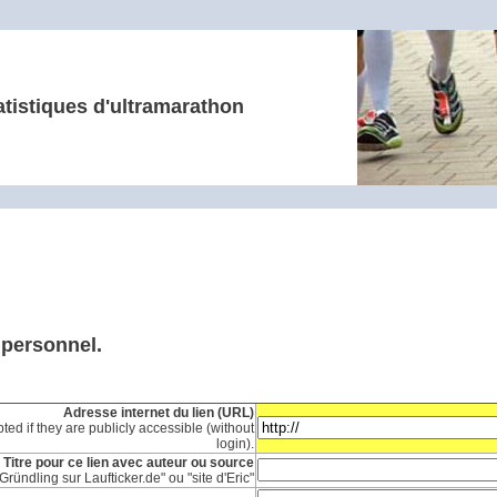
atistiques d'ultramarathon
e personnel.
Adresse internet du lien (URL)
ted if they are publicly accessible (without
login).
Titre pour ce lien avec auteur ou source
Gründling sur Laufticker.de" ou "site d'Eric"