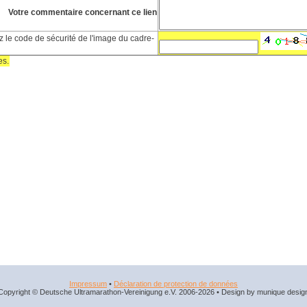
Votre commentaire concernant ce lien
 le code de sécurité de l'image du cadre-
es.
Impressum
•
Déclaration de protection de données
Copyright © Deutsche Ultramarathon-Vereinigung e.V. 2006-2026 • Design by munique desig