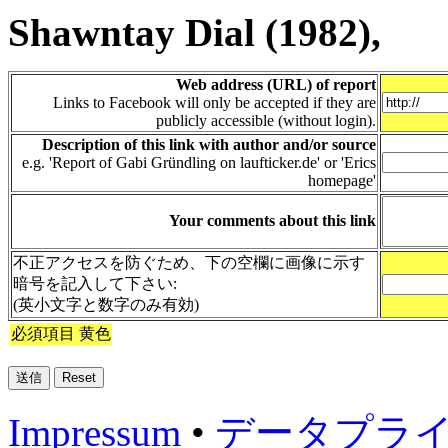
Shawntay Dial (1982),
Web address (URL) of report
Links to Facebook will only be accepted if they are
publicly accessible (without login).
Description of this link with author and/or source
e.g. 'Report of Gabi Gründling on laufticker.de' or 'Erics
homepage'
Your comments about this link
不正アクセスを防ぐため、下の空欄に画像に示す
暗号を記入して下さい:
(英小文字と数字のみ有効)
必須項目 黄色
Impressum
•
データプラ