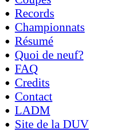
Records
Championnats
Résumé
Quoi de neuf?
FAQ
Credits
Contact
LADM
Site de la DUV