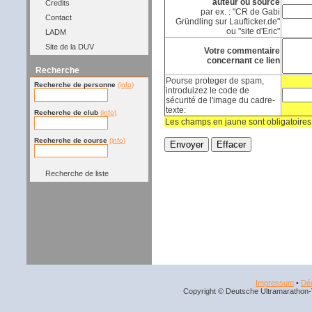
auteur ou source
Credits
par ex. : "CR de Gabi
Contact
Gründling sur Laufticker.de"
ou "site d'Eric"
LADM
Site de la DUV
Votre commentaire
concernant ce lien
Recherche
Pourse proteger de spam,
Recherche de personne
(info)
introduizez le code de
sécurité de l'image du cadre-
texte:
Recherche de club
(info)
Les champs en jaune sont obligatoires
Recherche de course
(info)
Recherche de liste
Impressum
•
Déc
Copyright © Deutsche Ultramarathon-