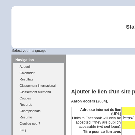
Sta
Select your language:
Navigation
Accueil
Calendrier
Résultats
Classement international
Ajouter le lien d'un site
Classement allemand
Coupes
Aaron Rogers (2004),
Records
Adresse internet du lien
Championnats
(URL)
Résumé
Links to Facebook will only be
accepted if they are publicly
Quoi de neuf?
accessible (without login).
FAQ
Titre pour ce lien avec