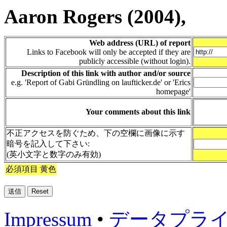
Aaron Rogers (2004),
Web address (URL) of report
Links to Facebook will only be accepted if they are
publicly accessible (without login).
Description of this link with author and/or source
e.g. 'Report of Gabi Gründling on laufticker.de' or 'Erics
homepage'
Your comments about this link
不正アクセスを防ぐため、下の空欄に画像に示す
暗号を記入して下さい:
(英小文字と数字のみ有効)
必須項目 黄色
Impressum
•
データプラ