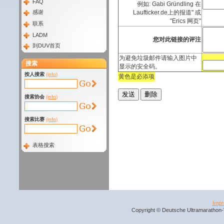
FAQ
例如: Gabi Gründling 在
感谢
Laufticker.de上的报道" 或
"Erics 网页"
联系
LADM
您对此链接的评注
到DUV首页
为避免垃圾邮件请输入图片中
搜索
显示的安全码。
按人搜索
(info)
黄色是必添项
搜索协会
(info)
搜索比赛
(info)
表格搜索
Imp
Copyright © Deutsche Ultramarathon-