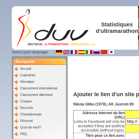
Statistiques
d'ultramarathon
Select your language:
Navigation
Accueil
Calendrier
Résultats
Classement international
Ajouter le lien d'un site
Classement allemand
Coupes
Nikola Glibo (1978), AK Jastreb 99
Records
Adresse internet du lien
Championnats
(URL)
Résumé
Links to Facebook will only be
accepted if they are publicly
Quoi de neuf?
accessible (without login).
FAQ
Titre pour ce lien avec