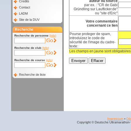
auteur ou source
Credits
par ex. : "CR de Gabi
Contact
Gründling sur Laufticker.de"
ou "site d'Eric"
LADM
Site de la DUV
Votre commentaire
concernant ce lien
Recherche
Pourse proteger de spam,
Recherche de personne
(info)
introduizez le code de
sécurité de l'image du cadre-
texte:
Recherche de club
(info)
Les champs en jaune sont obligatoires
Recherche de course
(info)
Recherche de liste
Impressum
•
Déc
Copyright © Deutsche Ultramarathon-