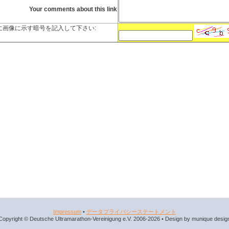
Your comments about this link
に画像に示す暗号を記入して下さい:
Impressum
•
データプライバシーステートメント
Copyright © Deutsche Ultramarathon-Vereinigung e.V. 2006-2026 • Design by munique desig