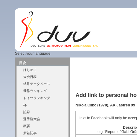
Select your language:
目次
はじめに
大会日程
結果データベース
世界ランキング
Add link to personal 
ドイツランキング
Nikola Glibo (1978), AK Jastreb 99
杯
記録
Links to Facebook will only be accep
選手権大会
概要
Descript
e.g. 'Report of Gabi Grü
新着記事