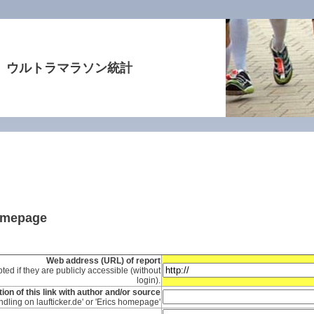
ウルトラマラソン統計
homepage
Web address (URL) of report
ted if they are publicly accessible (without
login).
ion of this link with author and/or source
ndling on laufticker.de' or 'Erics homepage'