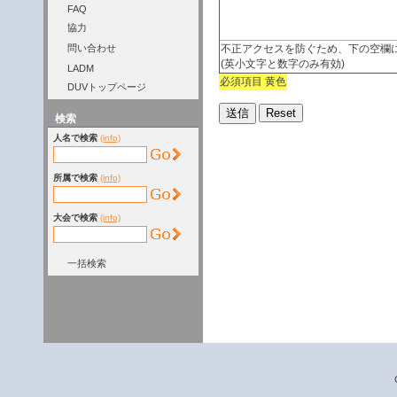
FAQ
協力
不正アクセスを防ぐため、下の空欄
問い合わせ
(英小文字と数字のみ有効)
LADM
必須項目 黄色
DUVトップページ
検索
人名で検索
(info)
所属で検索
(info)
大会で検索
(info)
一括検索