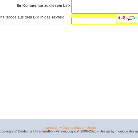
Ihr Kommentar zu diesem Link
heitscode aus dem Bild in das Textfeld
Impressum
•
Datenschutzerklärung
Copyright © Deutsche Ultramarathon-Vereinigung e.V. 2006-2026 • Design by munique desig