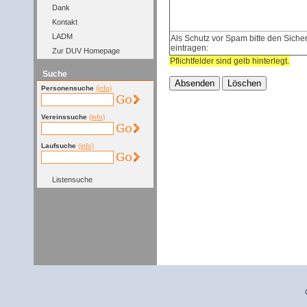
Dank
Kontakt
LADM
Als Schutz vor Spam bitte den Sicher
eintragen:
Zur DUV Homepage
Pflichtfelder sind gelb hinterlegt.
Suche
Personensuche
(info)
Vereinssuche
(info)
Laufsuche
(info)
Listensuche