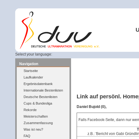
U
Select your language:
Navigation
Startseite
Laufkalender
Ergebnisdatenbank
Internationale Bestenlisten
Link auf persönl. Hom
Deutsche Bestenlisten
Cups & Bundesliga
Daniel Bujold (0),
Rekorde
Meisterschaften
Falls Facebook-Seite, dann nur wen
Zusammenfassung
T
Was ist neu?
z.B.: 'Bericht von Gabi Gründli
FAQ