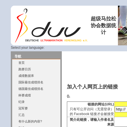
超级马拉松
协会数据统
计
Select your language:
导航
首页
跑赛日历
成绩数据库
国际最佳成绩排名
加入个人网页上的链接
德国最佳成绩排名
杯赛成绩
(),
纪录
链接的网址(URL)
冠军赛
只有可公开访问（无需登录）
的 Facebook 链接才会被接受
汇总
简介此链接，请输入作者名及
有什么新的内容?
来源