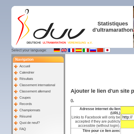
Statistiques
d'ultramarathon
Select your language:
Navigation
Accueil
Calendrier
Résultats
Classement international
Ajouter le lien d'un site
Classement allemand
Coupes
(),
Records
Adresse internet du lien
Championnats
(URL)
Résumé
Links to Facebook will only be
accepted if they are publicly
Quoi de neuf?
accessible (without login).
FAQ
Titre pour ce lien avec