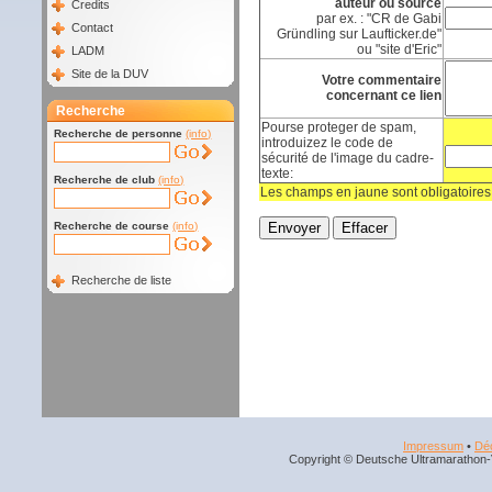
auteur ou source
Credits
par ex. : "CR de Gabi
Contact
Gründling sur Laufticker.de"
ou "site d'Eric"
LADM
Site de la DUV
Votre commentaire
concernant ce lien
Recherche
Pourse proteger de spam,
Recherche de personne
(info)
introduizez le code de
sécurité de l'image du cadre-
texte:
Recherche de club
(info)
Les champs en jaune sont obligatoires
Recherche de course
(info)
Recherche de liste
Impressum
•
Déc
Copyright © Deutsche Ultramarathon-