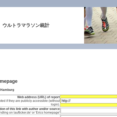
ウルトラマラソン統計
homepage
s Hamburg
Web address (URL) of report
ted if they are publicly accessible (without
login).
ion of this link with author and/or source
ndling on laufticker.de' or 'Erics homepage'