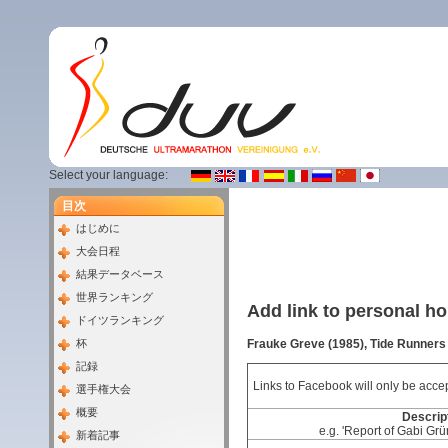
Select your language:
目次
はじめに
大会日程
結果データベース
世界ランキング
Add link to personal 
ドイツランキング
Frauke Greve (1985), Tide Runner
杯
記録
Links to Facebook will only be accep
選手権大会
概要
Descript
e.g. 'Report of Gabi Grü
新着記事