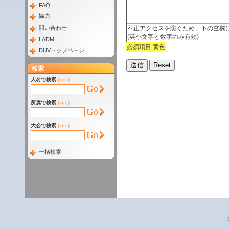
FAQ
協力
不正アクセスを防ぐため、下の空欄
問い合わせ
(英小文字と数字のみ有効)
LADM
必須項目 黄色
DUVトップページ
検索
人名で検索
(info)
所属で検索
(info)
大会で検索
(info)
一括検索