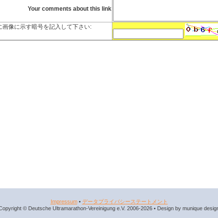
Your comments about this link
に画像に示す暗号を記入して下さい:
Impressum
•
データプライバシーステートメント
Copyright © Deutsche Ultramarathon-Vereinigung e.V. 2006-2026 • Design by munique desig