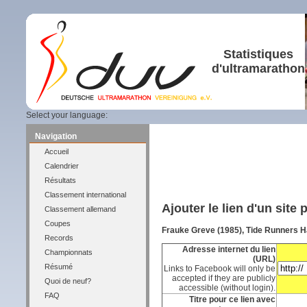
Statistiques
d'ultramarathon
Select your language:
Navigation
Accueil
Calendrier
Résultats
Classement international
Ajouter le lien d'un site
Classement allemand
Coupes
Frauke Greve (1985), Tide Runners 
Records
Adresse internet du lien
Championnats
(URL)
Résumé
Links to Facebook will only be
accepted if they are publicly
Quoi de neuf?
accessible (without login).
FAQ
Titre pour ce lien avec