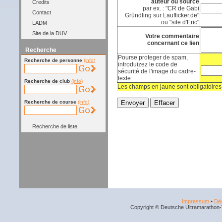
auteur ou source
Credits
par ex. : "CR de Gabi
Contact
Gründling sur Laufticker.de"
ou "site d'Eric"
LADM
Site de la DUV
Votre commentaire
concernant ce lien
Recherche
Pourse proteger de spam,
Recherche de personne
(info)
introduizez le code de
sécurité de l'image du cadre-
texte:
Recherche de club
(info)
Les champs en jaune sont obligatoires
Recherche de course
(info)
Recherche de liste
Impressum
•
Déc
Copyright © Deutsche Ultramarathon-