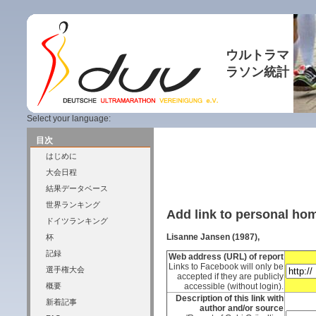
ウルトラマ
ラソン統計
Select your language:
目次
はじめに
大会日程
結果データベース
世界ランキング
Add link to personal h
ドイツランキング
Lisanne Jansen (1987),
杯
記録
Web address (URL) of report
Links to Facebook will only be
選手権大会
accepted if they are publicly
概要
accessible (without login).
Description of this link with
新着記事
author and/or source