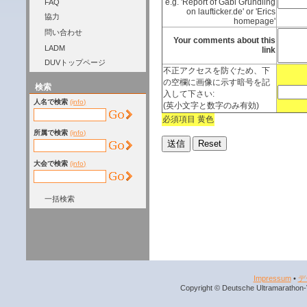
e.g. 'Report of Gabi Gründling
FAQ
on laufticker.de' or 'Erics
協力
homepage'
問い合わせ
Your comments about this
LADM
link
DUVトップページ
不正アクセスを防ぐため、下
の空欄に画像に示す暗号を記
検索
入して下さい:
人名で検索
(info)
(英小文字と数字のみ有効)
必須項目 黄色
所属で検索
(info)
大会で検索
(info)
一括検索
Impressum
•
デ
Copyright © Deutsche Ultramarathon-