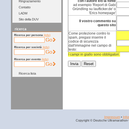
con l'autore e/o la fonte
Ringraziamento
ad esempio 'Report di Gabi
Contatto
Gründling su laufticker.de' o
'Erics homepage'
LADM
Sito della DUV
Il vostro commento su
questo sito
ricerca
Come protezione contro lo
Ricerca per persona
(info)
spam, pregasi inserire il
codice di sicurezza
dall'immagine nel campo di
Ricerca per società
(info)
testo:
I campi in giallo sono obbligatori.
Ricerca per evento
(info)
Ricerca lista
Impressum
•
Info
Copyright © Deutsche Ultramarathon-