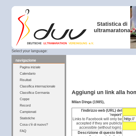
Statistica di
ultramaratona
Select your language:
navigazione
Pagina iniziale
Calendario
Risultati
Classifica internazionale
Aggiungi un link alla h
Classifica Germania
Coppe
Milan Dinga (1985),
Record
l'indirizzo web (URL) del
Campionati
'report'
Statistiche
Links to Facebook will only be
accepted if they are publicly
Cosa c'è di nuovo?
accessible (without login).
FAQ
Descrizione di questo link