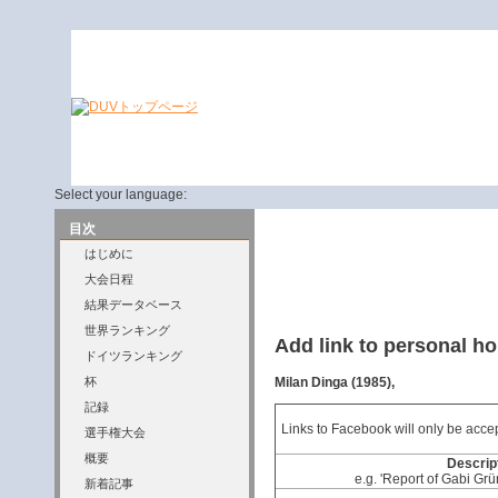
Select your language:
目次
はじめに
大会日程
結果データベース
世界ランキング
Add link to personal 
ドイツランキング
Milan Dinga (1985),
杯
記録
Links to Facebook will only be accep
選手権大会
概要
Descript
e.g. 'Report of Gabi Grü
新着記事