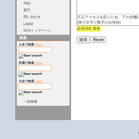
FAQ
協力
不正アクセスを防ぐため、下の空欄
問い合わせ
(英小文字と数字のみ有効)
LADM
必須項目 黄色
DUVトップページ
検索
人名で検索
(info)
所属で検索
(info)
大会で検索
(info)
一括検索