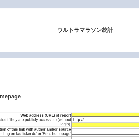
ウルトラマラソン統計
homepage
Web address (URL) of report
ted if they are publicly accessible (without
login).
ion of this link with author and/or source
ndling on laufticker.de' or 'Erics homepage'