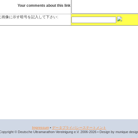
Your comments about this link
に画像に示す暗号を記入して下さい:
Impressum
•
データプライバシーステートメント
Copyright © Deutsche Ultramarathon-Vereinigung e.V. 2006-2026 • Design by munique desig