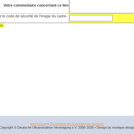
Votre commentaire concernant ce lien
 le code de sécurité de l'image du cadre-
es.
Impressum
•
Déclaration de protection de données
Copyright © Deutsche Ultramarathon-Vereinigung e.V. 2006-2026 • Design by munique desig