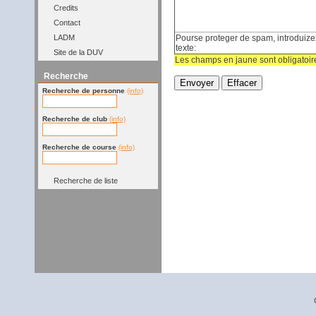
Credits
Contact
Pourse proteger de spam, introduizez
LADM
texte:
Site de la DUV
Les champs en jaune sont obligatoir
Recherche
Recherche de personne
(info)
Recherche de club
(info)
Recherche de course
(info)
Recherche de liste