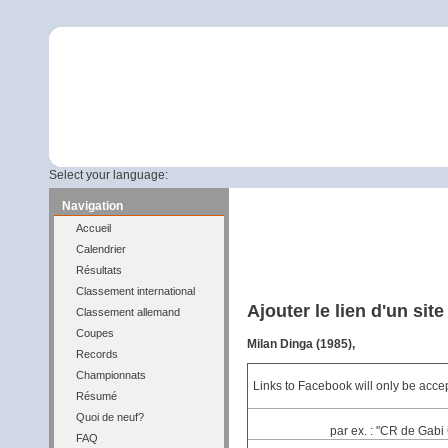
Select your language:
Navigation
Accueil
Calendrier
Résultats
Classement international
Ajouter le lien d'un sit
Classement allemand
Coupes
Milan Dinga (1985),
Records
Championnats
Links to Facebook will only be accep
Résumé
Quoi de neuf?
par ex. : "CR de Gabi 
FAQ