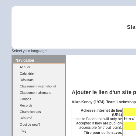
Sta
Select your language:
Navigation
Accueil
Calendrier
Résultats
Classement international
Ajouter le lien d'un site
Classement allemand
Coupes
Allan Konoy (1974), Team Loebeshop
Records
Adresse internet du lien
Championnats
(URL)
Résumé
Links to Facebook will only be
accepted if they are publicly
Quoi de neuf?
accessible (without login).
FAQ
Titre pour ce lien avec