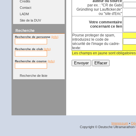
auteur ou source
Credits
par ex. : "CR de Gabi
Contact
Gründling sur Laufticker.de"
ou "site d'Eric"
LADM
Site de la DUV
Votre commentaire
concernant ce lien
Recherche
Pourse proteger de spam,
Recherche de personne
(info)
introduizez le code de
sécurité de l'image du cadre-
texte:
Recherche de club
(info)
Les champs en jaune sont obligatoires
Recherche de course
(info)
Recherche de liste
Impressum
•
Déc
Copyright © Deutsche Ultramarathon-