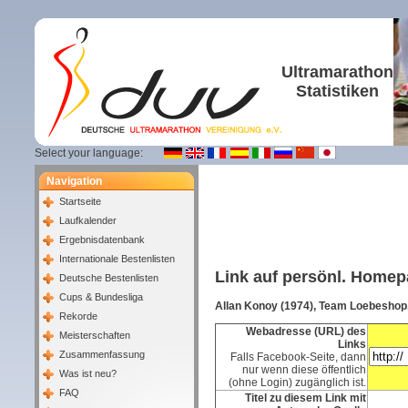
Ultramarathon
Statistiken
Select your language:
Navigation
Startseite
Laufkalender
Ergebnisdatenbank
Internationale Bestenlisten
Link auf persönl. Home
Deutsche Bestenlisten
Cups & Bundesliga
Allan Konoy (1974), Team Loebeshop
Rekorde
Webadresse (URL) des
Meisterschaften
Links
Zusammenfassung
Falls Facebook-Seite, dann
nur wenn diese öffentlich
Was ist neu?
(ohne Login) zugänglich ist.
FAQ
Titel zu diesem Link mit