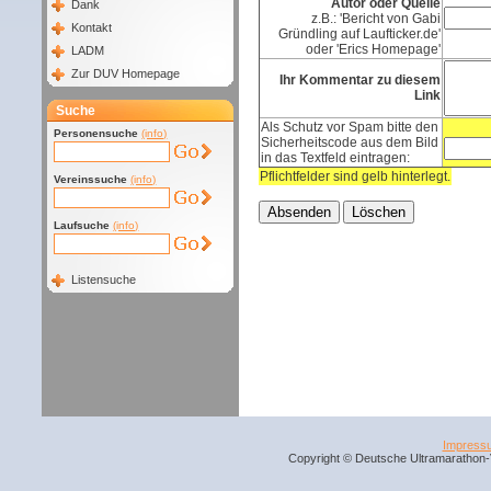
Autor oder Quelle
Dank
z.B.: 'Bericht von Gabi
Kontakt
Gründling auf Laufticker.de'
oder 'Erics Homepage'
LADM
Zur DUV Homepage
Ihr Kommentar zu diesem
Link
Suche
Als Schutz vor Spam bitte den
Personensuche
(info)
Sicherheitscode aus dem Bild
in das Textfeld eintragen:
Pflichtfelder sind gelb hinterlegt.
Vereinssuche
(info)
Laufsuche
(info)
Listensuche
Impress
Copyright © Deutsche Ultramarathon-