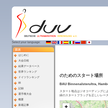
Select your language:
目次
はじめに
大会日程
結果データベース
世界ランキング
のためのスタート場所
ドイツランキング
杯
BAU Binnenalsterultra, Hambu
記録
スタート地点はジオコーディングに
選手権大会
緑のスタートフラッグを正しいレー
概要
新着記事
+