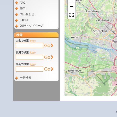
FAQ
−
協力
問い合わせ
LADM
DUVトップページ
検索
人名で検索
(info)
所属で検索
(info)
大会で検索
(info)
一括検索