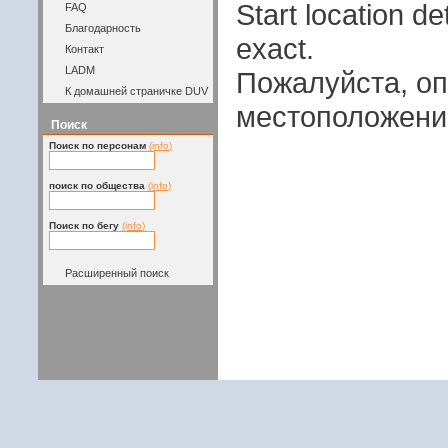
Start location 
FAQ
Благодарность
exact.
Контакт
LADM
Пожалуйста, оп
К домашней страничке DUV
местоположени
Поиск
Поиск по персонам
(info)
поиск по общества
(info)
Поиск по бегу
(info)
Расширенный поиск