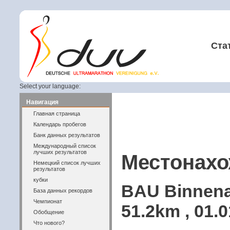
Ста
Select your language:
Навигация
Главная страница
Календарь пробегов
Банк данных результатов
Международный список
лучших результатов
Местонахо
Немецкий список лучших
результатов
кубки
BAU Binnenal
База данных рекордов
Чемпионат
51.2km , 01.
Обобщение
Что нового?