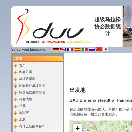
超级马拉松
协会数据统
计
Select your language:
导航
首页
跑赛日历
成绩数据库
国际最佳成绩排名
出发地
德国最佳成绩排名
杯赛成绩
BAU Binnenalsterultra, Hambur
纪录
起点因由地理编码确认，所以可能不是
冠军赛
请拖拽绿色小旗至比赛出发点。
汇总
有什么新的内容?
+