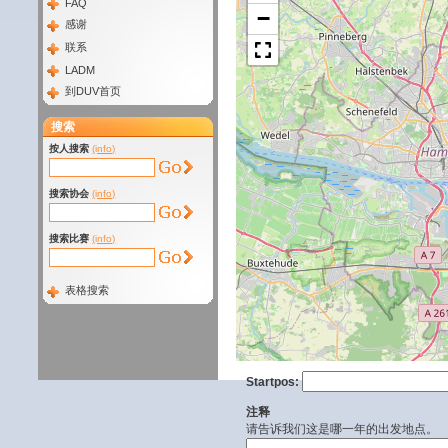
FAQ
−
感谢
联系
LADM
到DUV首页
搜索
按人搜索
(info)
搜索协会
(info)
搜索比赛
(info)
表格搜索
Startpos:
注释
请告诉我们这是哪一年的出发地点。