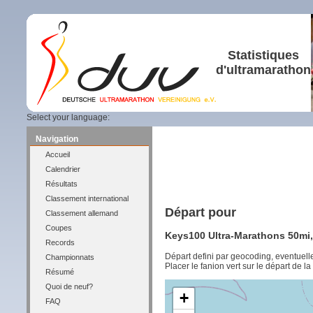
Statistiques
d'ultramarathon
Select your language:
Navigation
Accueil
Calendrier
Résultats
Classement international
Départ pour
Classement allemand
Coupes
Keys100 Ultra-Marathons 50mi,
Records
Départ defini par geocoding, eventuel
Championnats
Placer le fanion vert sur le départ de l
Résumé
Quoi de neuf?
+
FAQ