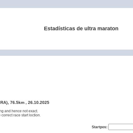
Estadísticas de ultra maraton
FRA), 76.5km , 26.10.2025
ng and hence not exact.
 correct race start loction.
Startpos: