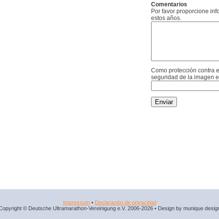
Comentarios
Por favor proporcione in
estos años.
Como protección contra e
seguridad de la imagen e
Impressum
•
Declaración de privacidad
Copyright © Deutsche Ultramarathon-Vereinigung e.V. 2006-2026 • Design by munique desig