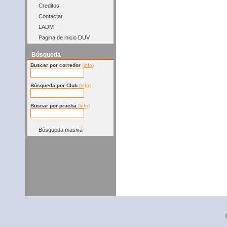
Creditos
Contactar
LADM
Pagina de inicio DUV
Búsqueda
Buscar por corredor
(info)
Búsqueda por Club
(info)
Buscar por prueba
(info)
Búsqueda masiva