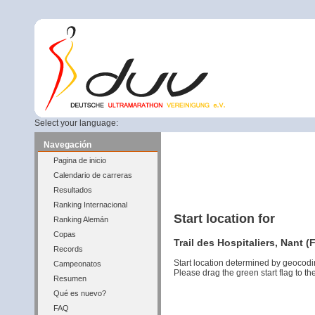
Select your language:
Navegación
Pagina de inicio
Calendario de carreras
Resultados
Ranking Internacional
Start location for
Ranking Alemán
Copas
Trail des Hospitaliers, Nant (
Records
Start location determined by geocodi
Campeonatos
Please drag the green start flag to the
Resumen
Qué es nuevo?
FAQ