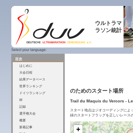
ウルトラマ
ラソン統計
Select your language:
目次
はじめに
大会日程
結果データベース
世界ランキング
のためのスタート場所
ドイツランキング
杯
Trail du Maquis du Vercors - 
記録
スタート地点はジオコーディングによ
選手権大会
緑のスタートフラッグを正しいレース
概要
新着記事
+