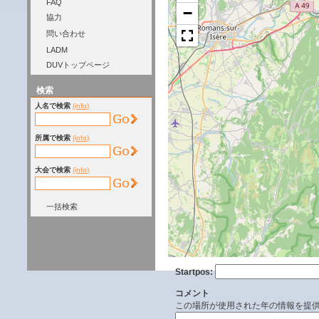
FAQ
−
協力
問い合わせ
LADM
DUVトップページ
検索
人名で検索
(info)
所属で検索
(info)
大会で検索
(info)
一括検索
Startpos:
コメント
この場所が使用された年の情報を提