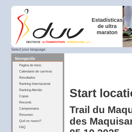
Estadísticas
de ultra
maraton
Select your language:
Navegación
Pagina de inicio
Calendario de carreras
Resultados
Ranking Internacional
Start locati
Ranking Alemán
Copas
Records
Trail du Maq
Campeonatos
Resumen
des Maquisar
Qué es nuevo?
FAQ