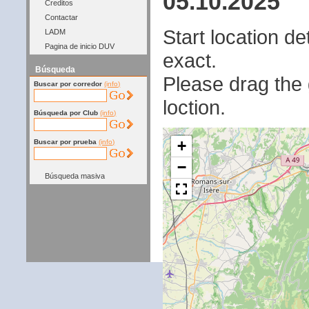
05.10.2025
Creditos
Contactar
Start location 
LADM
Pagina de inicio DUV
exact.
Búsqueda
Please drag the g
Buscar por corredor
(info)
loction.
Búsqueda por Club
(info)
+
Buscar por prueba
(info)
−
Búsqueda masiva