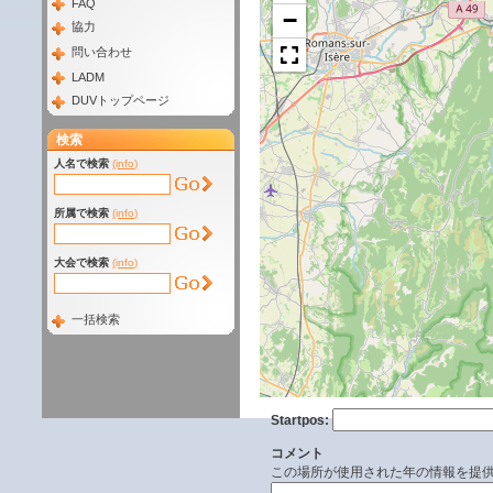
FAQ
−
協力
問い合わせ
LADM
DUVトップページ
検索
人名で検索
(info)
所属で検索
(info)
大会で検索
(info)
一括検索
Startpos:
コメント
この場所が使用された年の情報を提