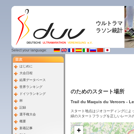
ウルトラマ
ラソン統計
Select your language:
目次
はじめに
大会日程
結果データベース
世界ランキング
のためのスタート場所
ドイツランキング
杯
Trail du Maquis du Vercors - 
記録
スタート地点はジオコーディングによ
選手権大会
緑のスタートフラッグを正しいレース
概要
新着記事
+