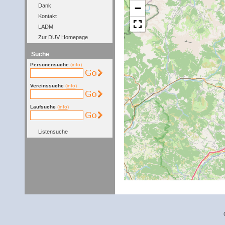
−
Dank
Kontakt
LADM
Zur DUV Homepage
Suche
Personensuche
(info)
Vereinssuche
(info)
Laufsuche
(info)
Listensuche