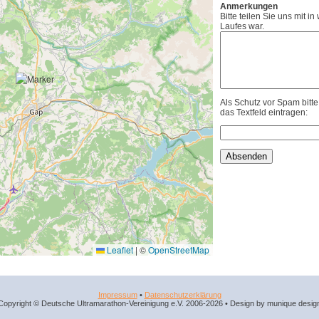
Anmerkungen
Bitte teilen Sie uns mit i
Laufes war.
Als Schutz vor Spam bitt
das Textfeld eintragen:
Leaflet
|
©
OpenStreetMap
Impressum
•
Datenschutzerklärung
Copyright © Deutsche Ultramarathon-Vereinigung e.V. 2006-2026 • Design by munique desig