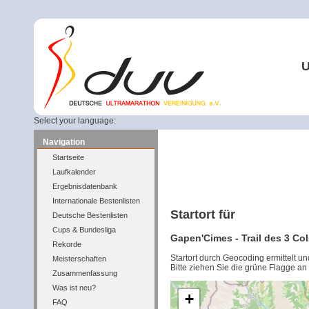
U
Select your language:
Navigation
Startseite
Laufkalender
Ergebnisdatenbank
Internationale Bestenlisten
Startort für
Deutsche Bestenlisten
Cups & Bundesliga
Gapen'Cimes - Trail des 3 Col
Rekorde
Startort durch Geocoding ermittelt u
Meisterschaften
Bitte ziehen Sie die grüne Flagge an
Zusammenfassung
Was ist neu?
+
FAQ