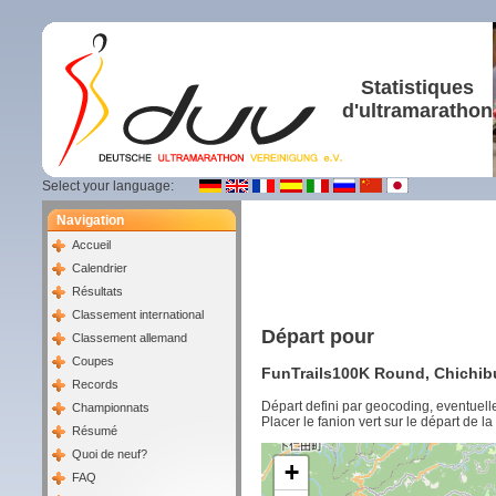
Statistiques
d'ultramarathon
Select your language:
Navigation
Accueil
Calendrier
Résultats
Classement international
Départ pour
Classement allemand
Coupes
FunTrails100K Round, Chichibu,
Records
Départ defini par geocoding, eventuel
Championnats
Placer le fanion vert sur le départ de l
Résumé
Quoi de neuf?
+
FAQ