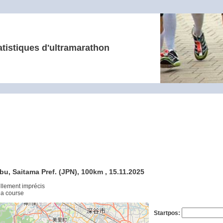
atistiques d'ultramarathon
u, Saitama Pref. (JPN), 100km , 15.11.2025
ellement imprécis
 la course
Startpos: