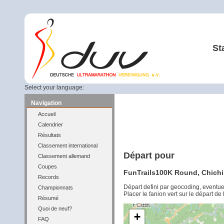
St
Select your language:
Navigation
Accueil
Calendrier
Résultats
Classement international
Départ pour
Classement allemand
Coupes
FunTrails100K Round, Chichib
Records
Départ defini par geocoding, eventu
Championnats
Placer le fanion vert sur le départ de
Résumé
Quoi de neuf?
+
FAQ