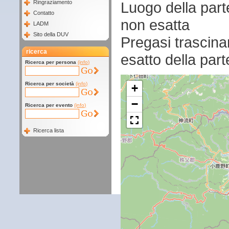
Luogo della par
Ringraziamento
Contatto
non esatta
LADM
Sito della DUV
Pregasi trascina
ricerca
esatto della par
Ricerca per persona
(info)
Ricerca per società
(info)
+
−
Ricerca per evento
(info)
Ricerca lista