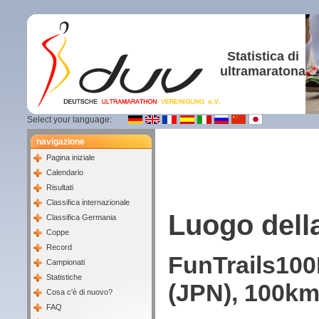
Statistica di
ultramaratona
Select your language:
navigazione
Pagina iniziale
Calendario
Risultati
Classifica internazionale
Luogo dell
Classifica Germania
Coppe
Record
FunTrails100
Campionati
Statistiche
(JPN), 100km
Cosa c'è di nuovo?
FAQ