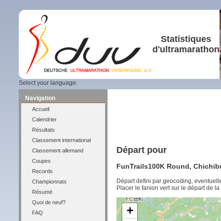
Statistiques
d'ultramarathon
Select your language:
Navigation
Accueil
Calendrier
Résultats
Classement international
Départ pour
Classement allemand
Coupes
FunTrails100K Round, Chichibu,
Records
Départ defini par geocoding, eventuel
Championnats
Placer le fanion vert sur le départ de l
Résumé
Quoi de neuf?
+
FAQ