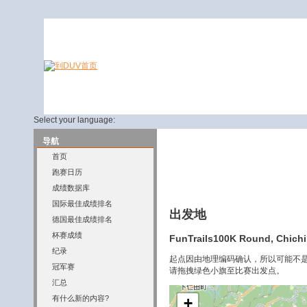
Select your language:
导航
首页
跑赛日历
成绩数据库
国际最佳成绩排名
出发地
德国最佳成绩排名
杯赛成绩
FunTrails100K Round, Chichib
纪录
起点因由地理编码确认，所以可能不
冠军赛
请拖拽绿色小旗至比赛出发点。
汇总
有什么新的内容?
+