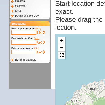
Start location 
Creditos
Contactar
exact.
LADM
Pagina de inicio DUV
Please drag the g
Búsqueda
loction.
Buscar por corredor
(info)
Búsqueda por Club
(info)
+
−
Buscar por prueba
(info)
Búsqueda masiva