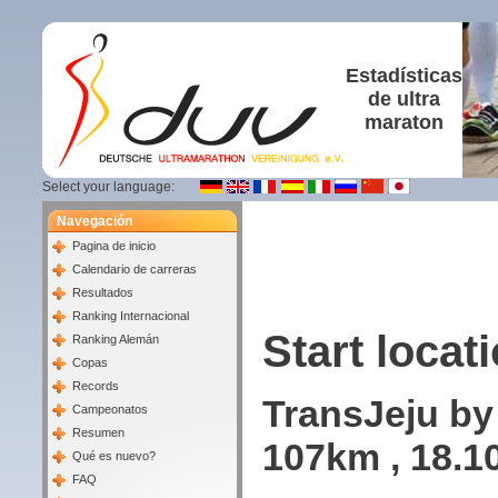
Estadísticas
de ultra
maraton
Select your language:
Navegación
Pagina de inicio
Calendario de carreras
Resultados
Ranking Internacional
Start locati
Ranking Alemán
Copas
Records
TransJeju by
Campeonatos
Resumen
107km , 18.1
Qué es nuevo?
FAQ