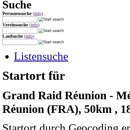
Suche
Personensuche
(info)
Vereinssuche
(info)
Laufsuche
(info)
Listensuche
Startort für
Grand Raid Réunion - Mét
Réunion (FRA), 50km , 1
Startort durch Geocoding er