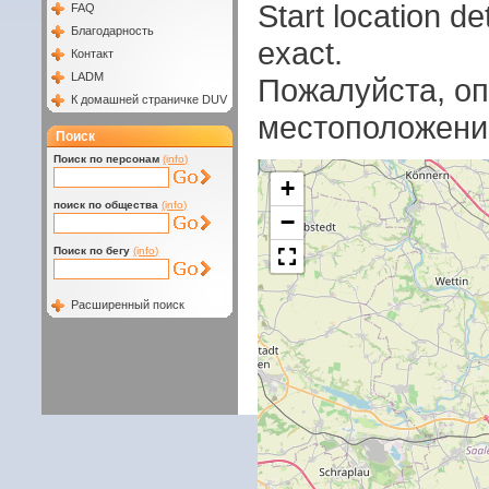
Start location 
FAQ
Благодарность
exact.
Контакт
LADM
Пожалуйста, оп
К домашней страничке DUV
местоположени
Поиск
Поиск по персонам
(info)
+
поиск по общества
(info)
−
Поиск по бегу
(info)
Расширенный поиск