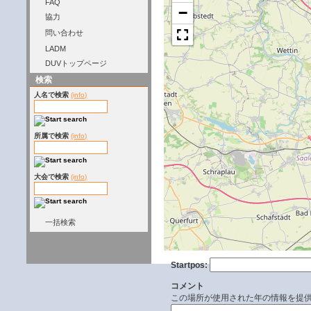
FAQ
−
協力
問い合わせ
LADM
DUVトップページ
検索
人名で検索
(info)
所属で検索
(info)
大会で検索
(info)
一括検索
Startpos:
コメント
この場所が使用された年の情報を提