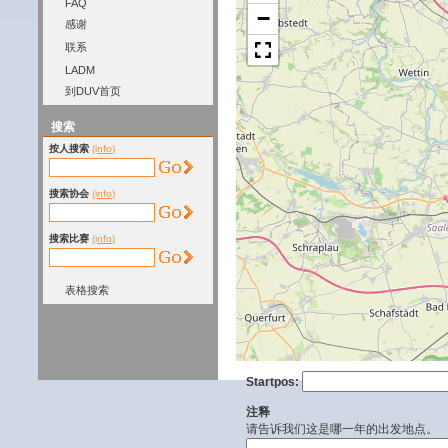
FAQ
−
感谢
联系
LADM
到DUV首页
搜索
按人搜索
(info)
搜索协会
(info)
搜索比赛
(info)
表格搜索
Startpos:
注释
请告诉我们这是哪一年的出发地点。